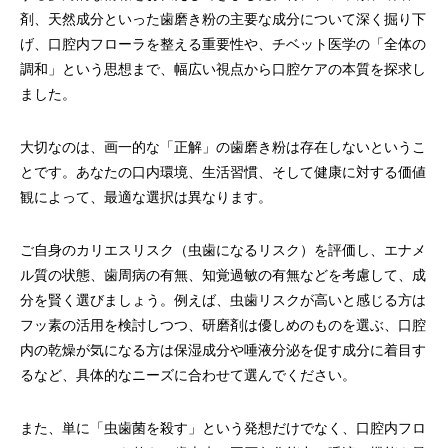
剤、天然成分といった歯磨き粉の主要な成分について深く掘り下
げ、口腔内フローラを整える重要性や、チベット医学の「全体の
調和」という思想まで、幅広い視点から口腔ケアの本質を探求し
ました。
大切なのは、画一的な「正解」の歯磨き粉は存在しないというこ
とです。あなたの口内環境、生活習慣、そして健康に対する価値
観によって、最適な選択は異なります。
ご自身のカリエスリスク（虫歯になるリスク）を評価し、エナメ
ル質の状態、歯周病の有無、知覚過敏の有無などを考慮して、成
分を賢く選びましょう。例えば、虫歯リスクが高いと感じる方は
フッ素の活用を検討しつつ、研磨剤は優しめのものを選ぶ、口腔
内の乾燥が気になる方は保湿成分や唾液分泌を促す成分に着目す
るなど、具体的なニーズに合わせて選んでください。
また、単に「虫歯菌を殺す」という発想だけでなく、口腔内フロ