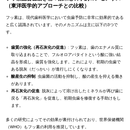
（東洋医学的アプローチとの比較）
フッ素は、現代歯科医学において虫歯予防に非常に効果的である
と広く認識されています。そのメカニズムは主に以下の3つで
す。
歯質の強化（再石灰化の促進）
: フッ素は、歯のエナメル質に
取り込まれることで、フルオロアパタイトという酸に強い結
晶を形成し、歯質を強化します。これにより、初期の虫歯で
ある脱灰（だっかい）が進行しにくくなります。
酸産生の抑制
: 虫歯菌の活動を抑制し、酸の産生を抑える働き
があります。
再石灰化の促進
: 脱灰によって溶け出したミネラルが再び歯に
戻る「再石灰化」を促進し、初期虫歯を修復する手助けをし
ます。
多くの研究によってその効果が裏付けられており、世界保健機関
（WHO）もフッ素の利用を推奨しています。