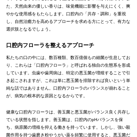
た、天然由来の優しい香りは、味覚機能に影響を与えにくく、爽
やかな使用感をもたらします。口腔内の「共存・調和」を重視
し、自然治癒力を高めるアプローチを求める方にとって、有力な
選択肢となるでしょう。
口腔内フローラを整えるアプローチ
私たちの口の中には、数百種類、数百億個もの細菌が生息してお
り、これらは「口腔内フローラ」と呼ばれる独自の生態系を形成
しています。虫歯や歯周病は、特定の悪玉菌が増殖することで引
き起こされますが、これは単に悪玉菌を排除すれば良いという単
純な話ではありません。口腔内フローラのバランスが崩れること
が、病気の根本的な原因となるからです。
健康な口腔内フローラは、善玉菌と悪玉菌がバランス良く共存し
ている状態を指します。善玉菌は、口腔内のpHバランスを保
ち、病原菌の増殖を抑える働きを持っています。しかし、強い殺
菌作用を持つ歯磨き粉やうがい薬を頻繁に使用すると、悪玉菌だ