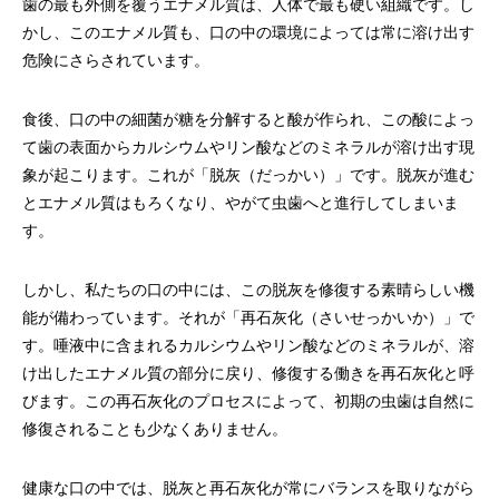
歯の最も外側を覆うエナメル質は、人体で最も硬い組織です。し
かし、このエナメル質も、口の中の環境によっては常に溶け出す
危険にさらされています。
食後、口の中の細菌が糖を分解すると酸が作られ、この酸によっ
て歯の表面からカルシウムやリン酸などのミネラルが溶け出す現
象が起こります。これが「脱灰（だっかい）」です。脱灰が進む
とエナメル質はもろくなり、やがて虫歯へと進行してしまいま
す。
しかし、私たちの口の中には、この脱灰を修復する素晴らしい機
能が備わっています。それが「再石灰化（さいせっかいか）」で
す。唾液中に含まれるカルシウムやリン酸などのミネラルが、溶
け出したエナメル質の部分に戻り、修復する働きを再石灰化と呼
びます。この再石灰化のプロセスによって、初期の虫歯は自然に
修復されることも少なくありません。
健康な口の中では、脱灰と再石灰化が常にバランスを取りながら