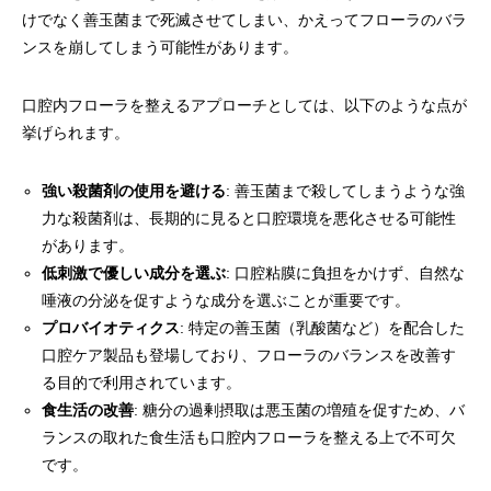
けでなく善玉菌まで死滅させてしまい、かえってフローラのバラ
ンスを崩してしまう可能性があります。
口腔内フローラを整えるアプローチとしては、以下のような点が
挙げられます。
強い殺菌剤の使用を避ける
: 善玉菌まで殺してしまうような強
力な殺菌剤は、長期的に見ると口腔環境を悪化させる可能性
があります。
低刺激で優しい成分を選ぶ
: 口腔粘膜に負担をかけず、自然な
唾液の分泌を促すような成分を選ぶことが重要です。
プロバイオティクス
: 特定の善玉菌（乳酸菌など）を配合した
口腔ケア製品も登場しており、フローラのバランスを改善す
る目的で利用されています。
食生活の改善
: 糖分の過剰摂取は悪玉菌の増殖を促すため、バ
ランスの取れた食生活も口腔内フローラを整える上で不可欠
です。