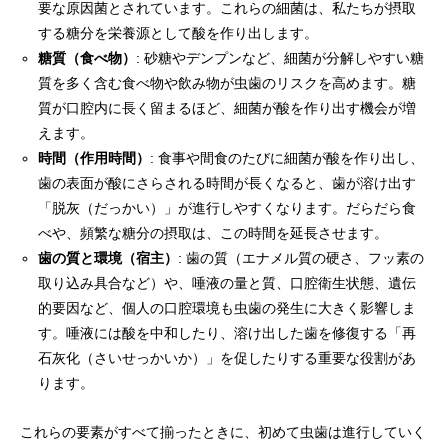
要な原因菌とされています。これらの細菌は、私たちが摂取
する糖分を栄養源として酸を作り出します。
糖質（食べ物）
: 砂糖やデンプンなど、細菌が分解しやすい糖
質を多く含む食べ物や飲み物が虫歯のリスクを高めます。糖
質が口腔内に長く留まるほど、細菌が酸を作り出す機会が増
えます。
時間（作用時間）
: 食事や間食のたびに細菌が酸を作り出し、
歯の表面が酸にさらされる時間が長くなると、歯が溶け出す
「脱灰（だっかい）」が進行しやすくなります。だらだら食
べや、頻繁な糖分の摂取は、この時間を延長させます。
歯の質と環境（宿主）
: 歯の質（エナメル質の硬さ、フッ素の
取り込み具合など）や、唾液の量と質、口腔衛生状態、遺伝
的要因など、個人の口腔環境も虫歯の発生に大きく影響しま
す。唾液には酸を中和したり、溶け出した歯を修復する「再
石灰化（さいせっかいか）」を促したりする重要な役割があ
ります。
これらの要素がすべて揃ったときに、初めて虫歯は進行していく