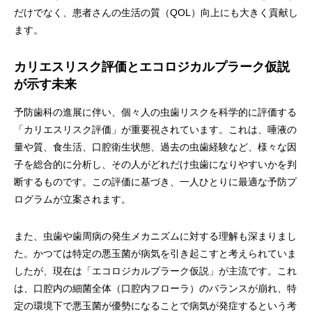
だけでなく、患者さんの生活の質（QOL）向上にも大きく貢献し
ます。
カリエスリスク評価とエコロジカルプラーク仮説
が示す未来
予防歯科の進展に伴い、個々人の虫歯リスクを科学的に評価する
「カリエスリスク評価」が重要視されています。これは、唾液の
量や質、食生活、口腔衛生状態、過去の虫歯経験など、様々な因
子を総合的に分析し、その人がどれだけ虫歯になりやすいかを判
断するものです。この評価に基づき、一人ひとりに最適な予防プ
ログラムが立案されます。
また、虫歯や歯周病の発生メカニズムに対する理解も深まりまし
た。かつては特定の悪玉菌が病気を引き起こすと考えられていま
したが、現在は「エコロジカルプラーク仮説」が主流です。これ
は、口腔内の細菌全体（口腔内フローラ）のバランスが崩れ、特
定の環境下で悪玉菌が優勢になることで病気が発症するという考