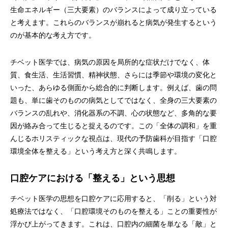
生命エネルギー（三大要素）のバランスによって成り立っている
と考えます。これらのバランスが崩れると病気が発生するという
のが基本的な考え方です。
チベット医学では、病気の原因を局所的な症状だけでなく、体
質、食生活、生活習慣、精神状態、さらには季節や環境の変化と
いった、あらゆる側面から総合的に判断します。例えば、歯の問
題も、単に歯そのものの病気としてではなく、全身の三大要素の
バランスの乱れや、消化器系の不調、心の状態など、多角的な要
因が絡み合って生じると捉えるのです。この「全体の調和」を重
んじるホリスティックな視点は、現代の予防歯科が目指す「口腔
環境全体を整える」という考え方と深く共鳴します。
口腔ケアにおける「整える」という思想
チベット医学の思想を口腔ケアに応用すると、「削る」という対
処療法ではなく、「口腔環境そのものを整える」ことの重要性が
浮かび上がってきます。これは、口腔内の細菌を単なる「敵」と