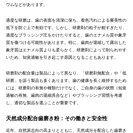
ウムなどがあります。
適度な研磨は、歯の表面を清潔に保ち、着色汚れによる審美性の
低下を防ぐ上で有効です。しかし、研磨剤の粒子が粗すぎたり、
過度なブラッシング圧をかけたりすると、歯のエナメル質や象牙
質を傷つける可能性があります。特に、歯肉が退縮して露出した
象牙質はエナメル質よりも柔らかく、研磨剤によって削られやす
いため、知覚過敏を引き起こす原因となることもあります。
研磨剤の配合量は製品によって異なり、「研磨剤無配合」や「低
研磨」を謳う製品も多くあります。歯の健康を長く維持するため
には、研磨剤の有無や種類だけでなく、ご自身の歯の状態（知覚
過敏の有無、歯肉の退縮具合など）やブラッシング習慣を考慮
し、適切な製品を選ぶことが重要です。
天然成分配合歯磨き粉：その働きと安全性
近年、自然派志向の高まりとともに、天然成分を配合した歯磨き