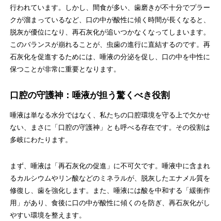
行われています。しかし、間食が多い、歯磨きが不十分でプラー
クが溜まっているなど、口の中が酸性に傾く時間が長くなると、
脱灰が優位になり、再石灰化が追いつかなくなってしまいます。
このバランスが崩れることが、虫歯の進行に直結するのです。再
石灰化を促進するためには、唾液の分泌を促し、口の中を中性に
保つことが非常に重要となります。
口腔の守護神：唾液が担う驚くべき役割
唾液は単なる水分ではなく、私たちの口腔環境を守る上で欠かせ
ない、まさに「口腔の守護神」とも呼べる存在です。その役割は
多岐にわたります。
まず、唾液は「再石灰化の促進」に不可欠です。唾液中に含まれ
るカルシウムやリン酸などのミネラルが、脱灰したエナメル質を
修復し、歯を強化します。また、唾液には酸を中和する「緩衝作
用」があり、食後に口の中が酸性に傾くのを防ぎ、再石灰化がし
やすい環境を整えます。