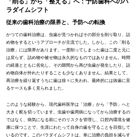
「削る」から「整える」へ：予防歯科へのパ
ラダイムシフト
従来の歯科治療の限界と、予防への転換
かつての歯科治療は、虫歯が見つかればその部分を削り取り、詰
め物をするというアプローチが主流でした。しかし、この「削る
治療」には限界があります。一度削ってしまった歯は二度と元に
は戻らず、詰め物や被せ物は永久的なものではありません。時間
の経過とともに劣化し、その隙間から再び虫歯が発生したり、詰
め物自体が外れたりすることも少なくありません。結果として、
再治療を繰り返すうちに歯は徐々に失われ、最終的には抜歯に至
るケースも多く見られました。
このような経験から、現代歯科医学は「治療」から「予防」へと
大きく舵を切っています。虫歯や歯周病になってから治療するの
ではなく、病気になる前にそのリスクを管理し、口腔内環境を健
康に保つことで、生涯にわたって自身の歯を守ることを目指して
いるのです。このパラダイムシフトは、単に治療の負担を減らす