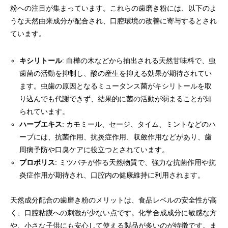
粉への注目が集まっています。これらの歯磨き粉には、以下のよ
うな天然由来成分が配合され、口腔環境の改善に寄与するとされ
ています。
キシリトール
: 白樺の木などから抽出される天然甘味料で、虫
歯菌の活動を抑制し、酸の産生を抑える効果が期待されてい
ます。虫歯の原因となるミュータンス菌がキシリトールを取
り込んでも代謝できず、結果的に菌の活動が弱まることが知
られています。
ハーブエキス
: カモミール、セージ、タイム、ミントなどのハ
ーブには、抗菌作用、抗炎症作用、収斂作用などがあり、歯
周病予防や口臭ケアに役立つとされています。
プロポリス
: ミツバチが作る天然物質で、強力な抗菌作用や抗
炎症作用が期待され、口腔内の健康維持に利用されます。
天然成分配合の歯磨き粉のメリットは、食品レベルの安全性が高
く、口腔粘膜への刺激が少ない点です。化学合成成分に敏感な方
や、小さな子供にも安心して使える製品が多いのが特徴です。ま