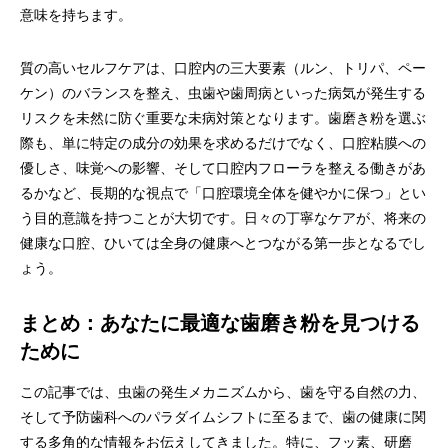
意味を持ちます。
質の高いセルフケアは、口腔内の三大要素（ルン、トリパ、ペー
ケン）のバランスを整え、虫歯や歯周病といった病気が発生する
リスクを未然に防ぐ重要な未病対策となります。歯磨き粉を選ぶ
際も、単に特定の成分の効果を求めるだけでなく、口腔粘膜への
優しさ、味覚への影響、そして口腔内フローラを整える働きがあ
るかなど、長期的な視点で「口腔環境全体を健やかに保つ」とい
う目的意識を持つことが大切です。日々の丁寧なケアが、将来の
健康な口腔、ひいては全身の健康へとつながる第一歩となるでし
ょう。
まとめ：あなたに最適な歯磨き粉を見つける
ために
この記事では、虫歯の発生メカニズムから、歯を守る自然の力、
そして予防歯科へのパラダイムシフトに至るまで、歯の健康に関
する多角的な情報をお伝えしてきました。特に、フッ素、研磨