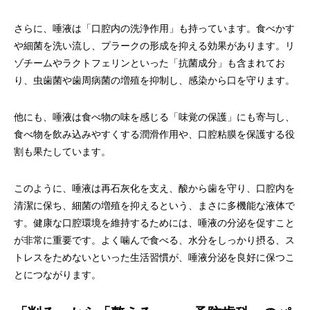
さらに、唾液は「口腔内の洗浄作用」も持っています。食べかす
や細菌を洗い流し、プラークの形成を抑える効果があります。リ
ゾチームやラクトフェリンといった「抗菌成分」も含まれてお
り、虫歯菌や歯周病菌の増殖を抑制し、感染から口を守ります。
他にも、唾液は食べ物の味を感じる「味覚の保護」にも寄与し、
食べ物を飲み込みやすくする潤滑作用や、口腔粘膜を保護する役
割も果たしています。
このように、唾液は再石灰化を支え、酸から歯を守り、口腔内を
清潔に保ち、細菌の増殖を抑えるという、まさに多機能な液体で
す。健康な口腔環境を維持するためには、唾液の分泌を促すこと
が非常に重要です。よく噛んで食べる、水分をしっかり摂る、ス
トレスをためないといった生活習慣が、唾液分泌を良好に保つこ
とにつながります。