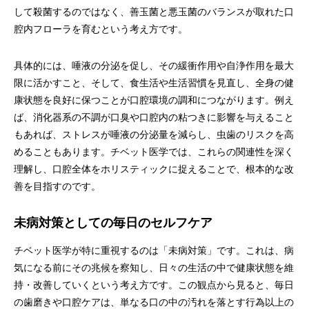
して殺菌するのではなく、善玉菌と悪玉菌のバランスが取れた口
腔内フローラを育むという考え方です。
具体的には、唾液の分泌を促し、その緩衝作用や自浄作用を最大
限に活かすこと、そして、食生活や生活習慣を見直し、全身の健
康状態を良好に保つことが口腔環境の調和につながります。例え
ば、消化器系の不調が口臭や口腔内の粘つきに影響を与えること
もあれば、ストレスが唾液の分泌量を減らし、虫歯のリスクを高
めることもあります。チベット医学では、これらの関連性を深く
理解し、口腔全体をホリスティックに捉えることで、根本的な改
善を目指すのです。
未病対策としての毎日のセルフケア
チベット医学が特に重視するのは「未病対策」です。これは、病
気になる前にその兆候を察知し、日々の生活の中で健康状態を維
持・改善していくという考え方です。この観点から見ると、毎日
の歯磨きや口腔ケアは、単なる口の中の汚れを落とす行為以上の