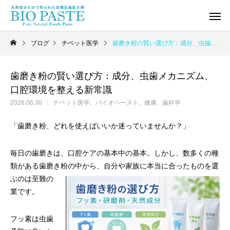
ブログ
チベット医学
歯磨き粉の賢い選び方：成分、虫歯メカニズム、口腔環境を整える新常識
歯磨き粉の賢い選び方：成分、虫歯メカニズム、
口腔環境を整える新常識
2026.06.30
チベット医学
バイオペースト
健康
歯科学
「歯磨き粉、どれを使えばいいか迷っていませんか？」
毎日の歯磨きは、口腔ケアの基本中の基本。しかし、数多くの種
類がある歯磨き粉の中から、自分や家族に本当
に合ったものを選
ぶのは至難の
業です。
フッ素は虫歯