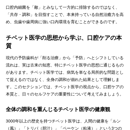
口腔内細菌を「敵」とみなして一方的に排除するのではなく、
「共存・調和」を目指すことで、本来持っている自然治癒力を高
め、虫歯や歯周病に強い口内環境を育むことができるのです。
チベット医学の思想から学ぶ、口腔ケアの本
質
現代の予防歯科が「削る治療」から「予防」へとシフトしている
流れは、実は古来の知恵、特にチベット医学の思想に通じるもの
があります。チベット医学では、病気を単なる局所的な問題とし
て捉えるのではなく、全身の調和が崩れた結果として理解しま
す。このセクションでは、チベット医学の視点から、口腔ケアの
本質と、日々のセルフケアの重要性について考えてみましょう。
全体の調和を重んじるチベット医学の健康観
3000年以上の歴史を持つチベット医学は、人間の健康を「ルン
（風）」「トリパ（胆汁）」「ペーケン（粘液）」という3つの