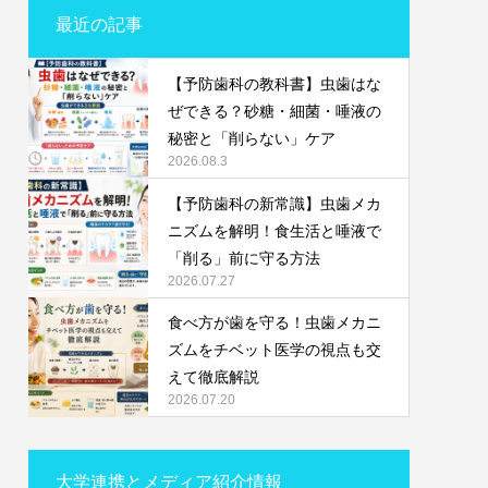
最近の記事
【予防歯科の教科書】虫歯はな
ぜできる？砂糖・細菌・唾液の
秘密と「削らない」ケア
2026.08.3
【予防歯科の新常識】虫歯メカ
ニズムを解明！食生活と唾液で
「削る」前に守る方法
2026.07.27
食べ方が歯を守る！虫歯メカニ
ズムをチベット医学の視点も交
えて徹底解説
2026.07.20
大学連携とメディア紹介情報