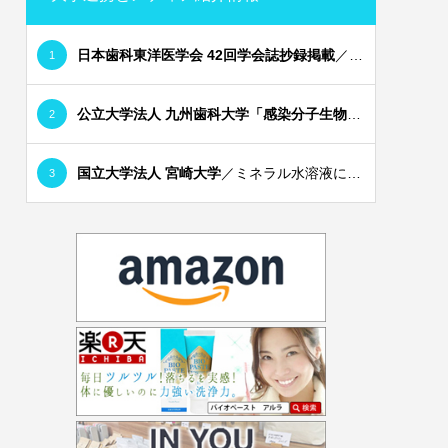
⽇本⻭科東洋医学会 42回学会誌抄録掲載
／〜 バイオペーストは⻭科医療の救世主 〜 クサバ⻭科医院 院⻑ 草場隆夫
1
公立大学法人 九州⻭科⼤学「感染分⼦⽣物学分野」
／⼝腔
2
国⽴⼤学法⼈ 宮崎⼤学
／ミネラル⽔溶液によるウイルスへの対応
3