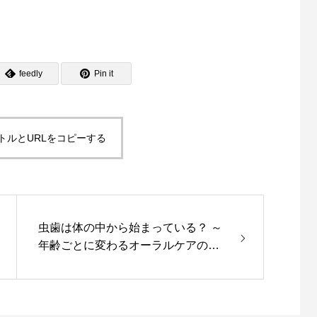
feedly
Pin it
トルとURLをコピーする
虫歯は体の中から始まっている？ ～
年齢ごとに変わるオーラルケアのポ
イント～