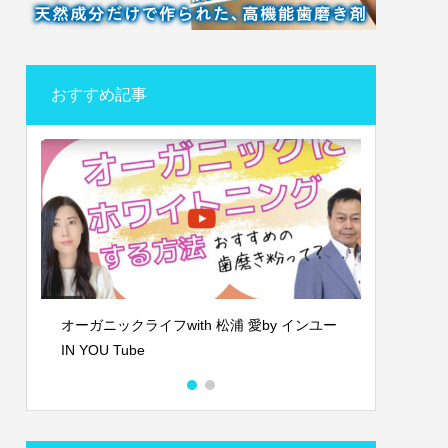
おすすめ記事
ムー
オーガニックライフwith 松浦 愛by インユー
待合室の
IN YOU Tube
ビー」を